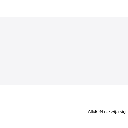
monitoring zmian p
Praca na modelu uży
bez ogranicz
Inteligentna wyszu
Inteligentna praca n
prawnych
Inteligentna prac
projektach aktów p
Automatyczne powia
o zmianach praw
Personalizacja us
Baza orzecznictwa
powszechnych i admin
AIMON rozwija się 
Baza orzecznictwa są
międzynarodow