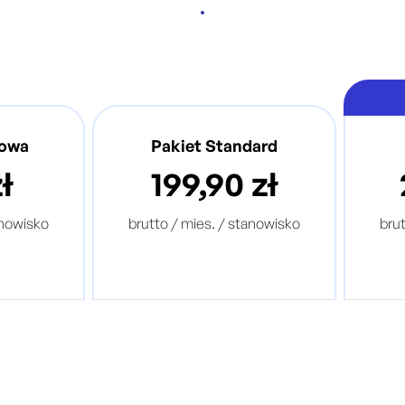
towa
Pakiet Standard
ł
199,90 zł
anowisko
brutto / mies. / stanowisko
bru
zepisów
Kompletna baza przepisów
Ko
i UE
prawa polskiego i UE
ojektów
Kompletna baza projektów
Ko
ch
zmian prawnych
ligentny
Automatyczny i inteligentny
Aut