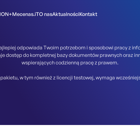
MON+Mecenas.iT
O nas
Aktualności
Kontakt
 najlepiej odpowiada Twoim potrzebom i sposobowi pracy z in
aje dostęp do kompletnej bazy dokumentów prawnych oraz in
wspierających codzienną pracę z prawem.
pakietu, w tym również z licencji testowej, wymaga wcześniejsz