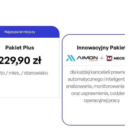
Najpopularniejszy
Pakiet Plus
Innowacyjny Pakiet
229,90 zł
dla każdej kancelarii prawnej d
tto / mies. / stanowisko
automatycznego i inteligentne
analizowania, monitorowania pr
oraz usprawnienia, codzienne
mpletna baza przepisów
operacyjnej pracy
prawa polskiego i UE
mpletna baza projektów
zmian prawnych
omatyczny i inteligentny