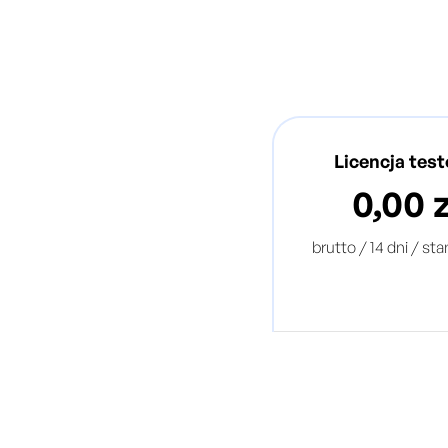
Licencja tes
0,00 z
brutto / 14 dni / st
Kompletna baza pr
prawa polskiego 
Kompletna baza pr
zmian prawny
Automatyczny i inte