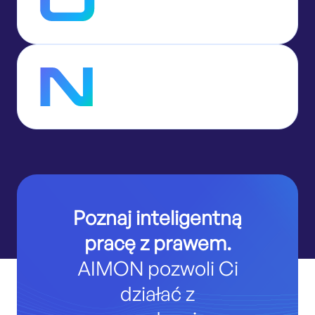
Poznaj inteligentną
pracę z prawem.
AIMON pozwoli Ci
działać z